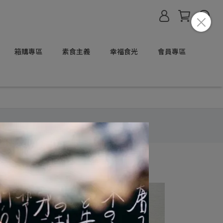
箱購專區
素食主義
幸福食光
會員專區