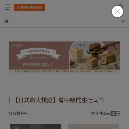
【日式職人烘焙】會呼吸的生吐司🍞
預設排序
共 4 件商品