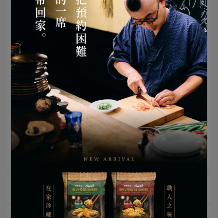
• 點我前往_舒肥嫩雞胸(青花椒)
文章分類
舒肥嫩雞胸
所有文章主題
奇美創意食譜