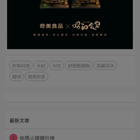
幸福頌好評推薦
精彩內容
關鍵字
即食料理
水餃
刈包
舒肥嫩雞胸
高麗菜米
饅頭
親善飲食
最新文章
1
帕瑪火腿麵包棒