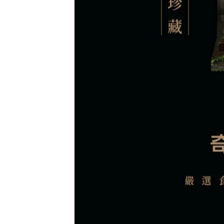
福頌】雪霜熔岩乳酪年輪蛋糕 (冷凍) - ,cyberbiz,6