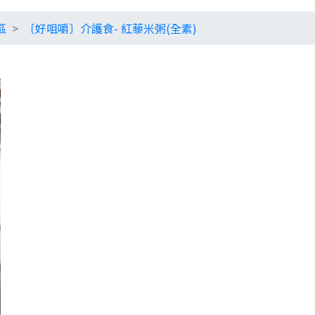
區
〔好咀嚼〕介護食- 紅藜米粥(全素)