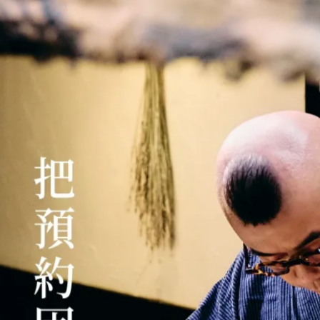
NT$100
)