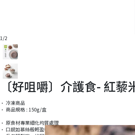
1
/
2
〔好咀嚼〕介護食- 紅藜米
• 冷凍商品
• 商品規格 : 150g/盒
• 原食材專業細化均質處理
• 口感如慕絲般輕盈軟柔，好吞好食