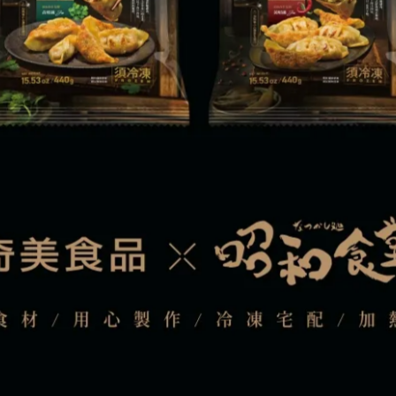
糖奶霜樹幹年輪蛋糕 (冷凍) -