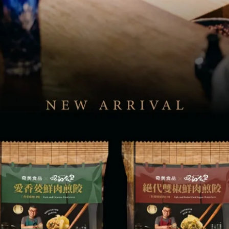
)
【老虎堂聯名】黑糖奶霜
售價
NT$499
加價購
NT$399
,480.0,,【C'est si bon幸
41917885,105070725