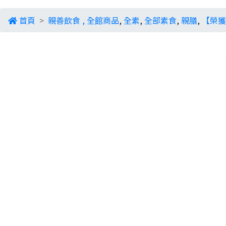
首頁
親善飲食
,
全館商品
,
全素
,
全部素食
,
親膳
,
【榮獲