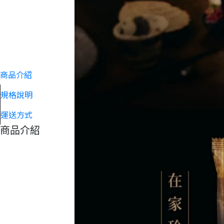
商品介紹
規格說明
運送方式
商品介紹
【C'est si bon幸福頌】雪霜熔岩乳酪年輪蛋糕 (冷凍
售價
NT$480
加價購
NT$399
36513734,105070720CM00111,480.0,4,480.0,deny